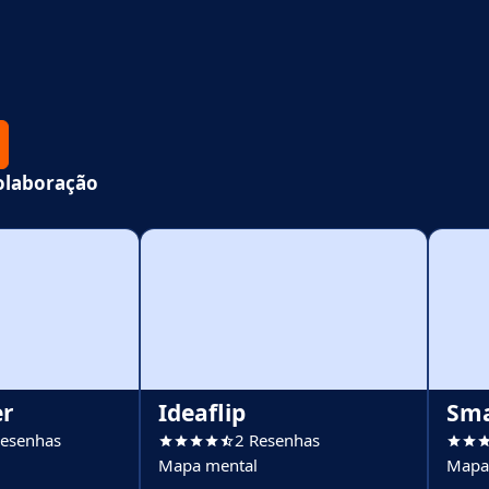
olaboração
er
Ideaflip
Sm
esenhas
2 Resenhas
Mapa mental
Mapa