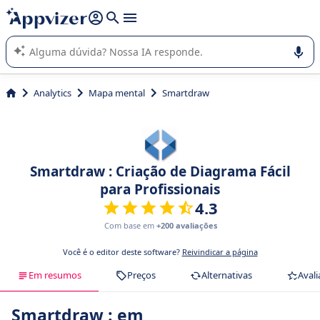
de nossa IA (várias linhas com
shift + enter
).
A IA do Appvizer o orienta no uso ou na seleção de software
SaaS para sua empresa.
Analytics
Mapa mental
Smartdraw
Smartdraw : Criação de Diagrama Fácil
para Profissionais
4.3
Com base em
+200 avaliações
Você é o editor deste software?
Reivindicar a página
Em resumos
Preços
Alternativas
Avali
Smartdraw : em