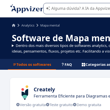
A IA do Appvizer o orienta no uso o
Analytics
Mapa mental
Software de Mapa men
Dentro dos mais diversos tipos de softwares analytics,
ideias, pensamentos, fluxos, projetos etc. Facilitando a vi
Todos os softwares
FAQ
Categorias a
Creately
Ferramenta Eficiente para Diagramas 
Versão gratuita
Teste gratuito
Demo gratuita