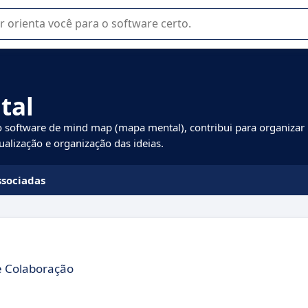
u na seleção de software SaaS para sua empresa.
tal
 o software de mind map (mapa mental), contribui para organizar
sualização e organização das ideias.
ssociadas
e Colaboração