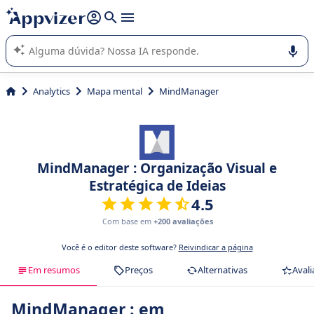
de nossa IA (várias linhas com
shift + enter
).
A IA do Appvizer o orienta no uso ou na seleção de software
SaaS para sua empresa.
Analytics
Mapa mental
MindManager
MindManager : Organização Visual e
Estratégica de Ideias
4.5
Com base em
+200 avaliações
Você é o editor deste software?
Reivindicar a página
Em resumos
Preços
Alternativas
Avali
MindManager : em