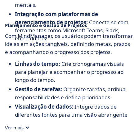
mentais.
Integração com plataformas de
gerenciamento de projetos:
Conecte-se com
Planejamento e Gestão de Projetos
ferramentas como Microsoft Teams, Slack,
Com MindManager, os usuários podem transformar
entre outros.
ideias em ações tangíveis, definindo metas, prazos
e acompanhando o progresso dos projetos.
Linhas do tempo:
Crie cronogramas visuais
para planejar e acompanhar o progresso ao
longo do tempo.
Gestão de tarefas:
Organize tarefas, atribua
responsabilidades e defina prioridades.
Visualização de dados:
Integre dados de
diferentes fontes para uma visão abrangente
do projeto.
Ver mais