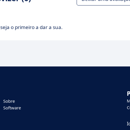
seja o primeiro a dar a sua.
M
Sobre
C
Software
I