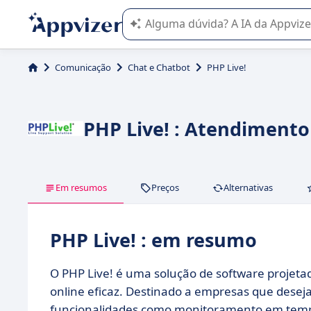
A IA do Appvizer o orienta no uso o
Comunicação
Chat e Chatbot
PHP Live!
PHP Live! : Atendimento
Em resumos
Preços
Alternativas
PHP Live! : em resumo
O PHP Live! é uma solução de software projetad
online eficaz. Destinado a empresas que dese
funcionalidades como monitoramento em tempo r