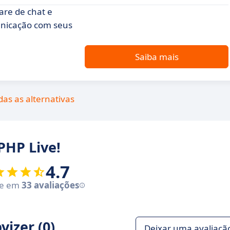
re de chat e
unicação com seus
Saiba mais
das as alternativas
PHP Live!
4.7
se em
33 avaliações
izer (0)
Deixar uma avaliaçã