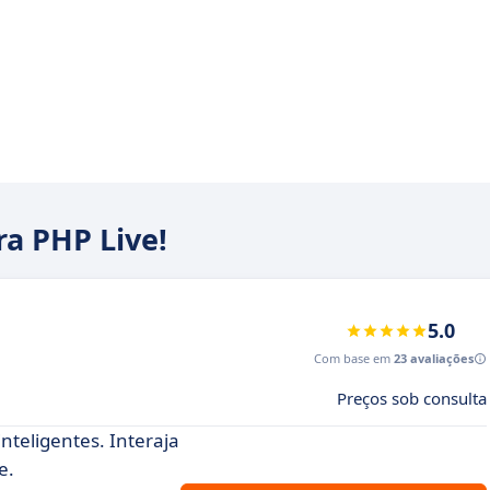
ra PHP Live!
5.0
Com base em
23 avaliações
Preços sob consulta
teligentes. Interaja
e.