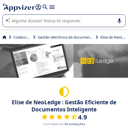
de nossa IA (várias linhas com
shift + enter
).
A IA do Appvizer o orienta no uso ou na seleção de software
SaaS para sua empresa.
Colaboração
Gestão eletrônica de documentos (GED)
Elise de NeoLedge
Elise de NeoLedge : Gestão Eficiente de
Documentos Inteligente
4.9
Com base em
20 avaliações