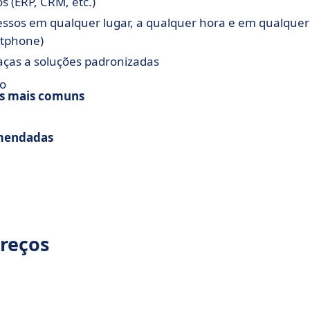
s (ERP, CRM, etc.)
ssos em qualquer lugar, a qualquer hora e em qualquer
artphone)
raças a soluções padronizadas
ão
s mais comuns
omendadas
preços