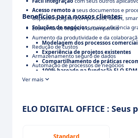
Fácil integração
com seus outros aplicativo
Acesso remoto a
seus documentos e proce
Benefícios para nossos clientes:
dispositivo digital (computador, tablet, sm
Soluções de negócios
: maior eficiência g
Economia de tempo e desempenho
Aumento da produtividade e da colaboraç
Modelagem dos processos comerciai
Redução de custos
Experiência de projetos existentes
Armazenamento seguro de dados
Compartilhamento de práticas rec
Automação de processos de negócios
100% baseado na fundação ELO EDM
Ver mais
ELO DIGITAL OFFICE : Seus 
Standard