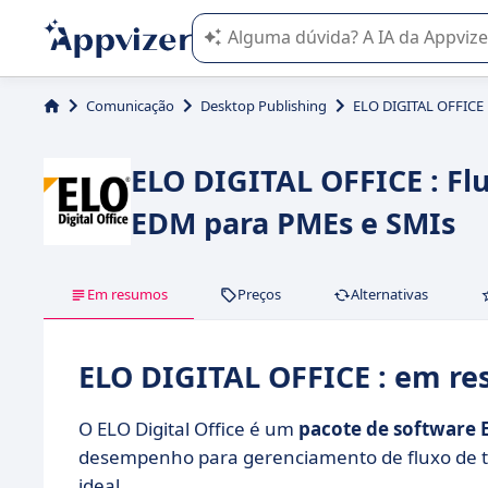
A IA do Appvizer o orienta no uso o
Comunicação
Desktop Publishing
ELO DIGITAL OFFICE
ELO DIGITAL OFFICE : Fl
EDM para PMEs e SMIs
Em resumos
Preços
Alternativas
ELO DIGITAL OFFICE : em r
O ELO Digital Office é um
pacote de software
desempenho para gerenciamento de fluxo de tr
ideal.