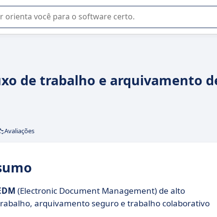
u na seleção de software SaaS para sua empresa.
uxo de trabalho e arquivamento d
Avaliações
esumo
 EDM
(Electronic Document Management) de alto
abalho, arquivamento seguro e trabalho colaborativo