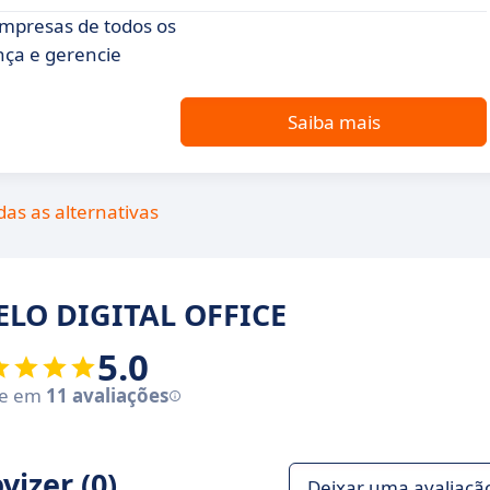
mpresas de todos os
ça e gerencie
Saiba mais
das as alternativas
 ELO DIGITAL OFFICE
5.0
se em
11 avaliações
izer (0)
Deixar uma avaliaçã