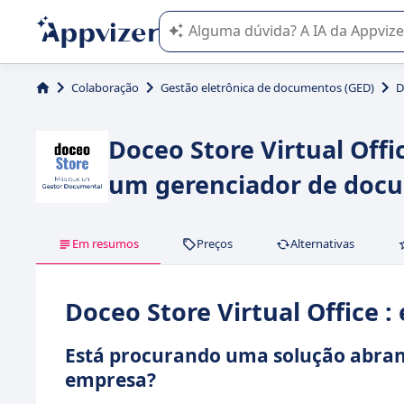
A IA do Appvizer o orienta no uso o
Colaboração
Gestão eletrônica de documentos (GED)
D
Doceo Store Virtual Offi
um gerenciador de doc
Em resumos
Preços
Alternativas
Doceo Store Virtual Office 
Está procurando uma solução abrang
empresa?