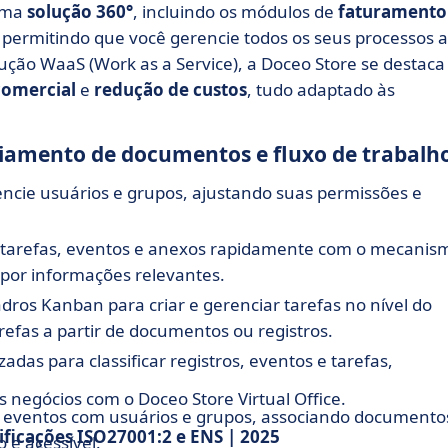
uma
solução 360°
, incluindo os módulos de
faturamento
, permitindo que você gerencie todos os seus processos a
ção WaaS (Work as a Service), a Doceo Store se destaca
 comercial
e
redução de custos
, tudo adaptado às
iamento de documentos e fluxo de trabalh
encie usuários e grupos, ajustando suas permissões e
, tarefas, eventos e anexos rapidamente com o mecanis
por informações relevantes.
adros Kanban para criar e gerenciar tarefas no nível do
efas a partir de documentos ou registros.
izadas para classificar registros, eventos e tarefas,
negócios com o Doceo Store Virtual Office.
he eventos com usuários e grupos, associando documento
ificações ISO27001:2 e ENS | 2025
 e acessível.