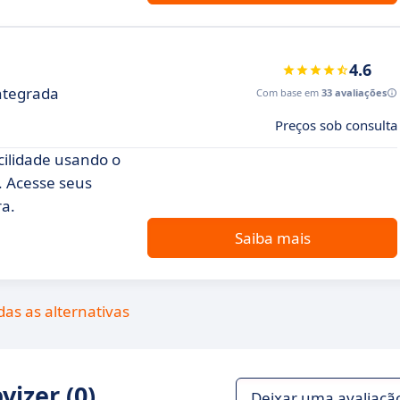
4.6
Integrada
Com base em
33 avaliações
Preços sob consulta
ilidade usando o
 Acesse seus
ra.
Saiba mais
das as alternativas
izer (0)
Deixar uma avaliaçã