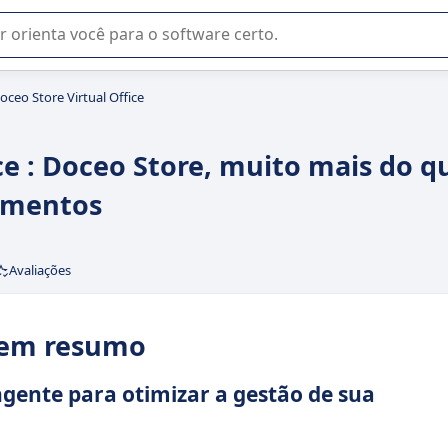
u na seleção de software SaaS para sua empresa.
oceo Store Virtual Office
ce : Doceo Store, muito mais do q
umentos
Avaliações
: em resumo
ente para otimizar a gestão de sua