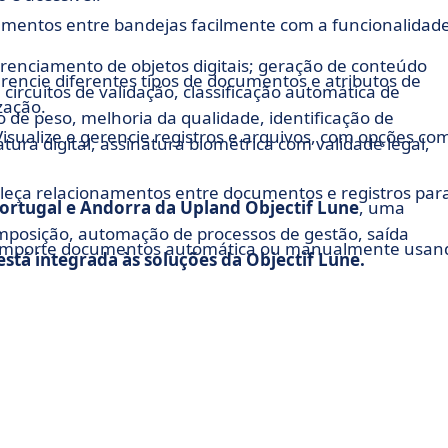
mentos entre bandejas facilmente com a funcionalidad
erenciamento de objetos digitais; geração de conteúdo
encie diferentes tipos de documentos e atributos de
ircuitos de validação, classificação automática de
zação.
de peso, melhoria da qualidade, identificação de
Visualize e gerencie registros e arquivos, com opções co
ura digital, assinatura biométrica com validade legal,
eleça relacionamentos entre documentos e registros par
Portugal e Andorra da Upland Objectif Lune
, uma
mposição, automação de processos de gestão, saída
 importe documentos automática ou manualmente usan
está integrada às soluções da Objectif Lune.
te fluxos de trabalho automatizados entre equipes,
izar os processos.
xos de trabalho com filtros específicos para otimizar a
sse um histórico detalhado das ações executadas para