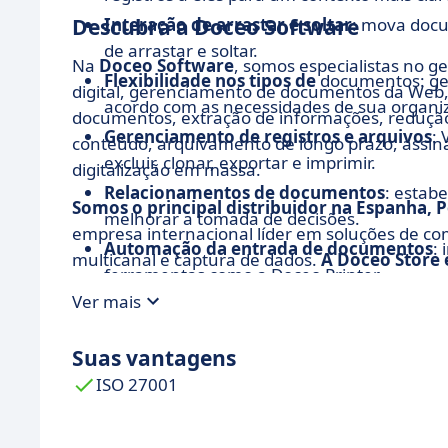
Descubra a Doceo Software
Interação de arrastar e soltar
: mova docu
de arrastar e soltar.
Na
Doceo Software
, somos especialistas no g
Flexibilidade nos tipos de
documentos: ger
digital, gerenciamento de documentos da Web, c
acordo com as necessidades de sua organi
documentos, extração de informações, redução 
Gerenciamento de registros e arquivos
: 
conteúdo, arquivamento de longo prazo, assinat
excluir, clonar, exportar e imprimir.
digitalização em massa.
Relacionamentos de documentos
: estab
Somos o principal distribuidor na Espanha, 
melhorar a tomada de decisões.
empresa internacional líder em soluções de co
Automação da entrada de documentos
:
multicanal e captura de dados.
A Doceo Store 
ferramentas como a Doceo Printer.
Ver mais
Fluxos de trabalho personalizados
: proje
aplicando filtros e personalização para otim
Suas vantagens
Caixas de entrada eficientes
: Gerencie flu
ISO 27001
entrada de documentos e tarefas.
Rastreamento do histórico de ações
: Ace
auditar e rastrear processos com precisão.