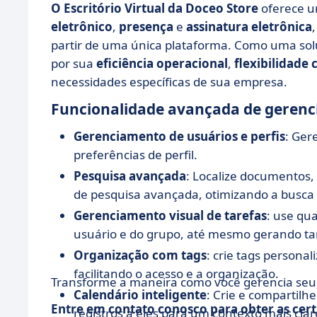
O Escritório Virtual da Doceo Store
oferece 
eletrônico
,
presença
e
assinatura eletrônica
partir de uma única plataforma. Como uma solu
por sua
eficiência operacional
,
flexibilidade
necessidades específicas de sua empresa.
Funcionalidade avançada de gerenc
Gerenciamento de usuários e perfis
: Ger
preferências de perfil.
Pesquisa avançada
: Localize documentos
de pesquisa avançada, otimizando a busca 
Gerenciamento visual de tarefas
: use qu
usuário e do grupo, até mesmo gerando tar
Organização com tags
: crie tags personal
facilitando o acesso e a organização.
Transforme a maneira como você gerencia seus 
Calendário inteligente
: Crie e compartil
Entre em contato conosco para obter as cert
registros a eles para um contexto mais claro