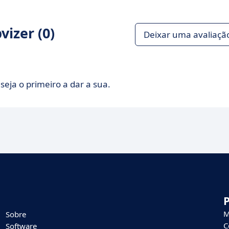
izer (0)
Deixar uma avaliaçã
seja o primeiro a dar a sua.
M
Sobre
C
Software