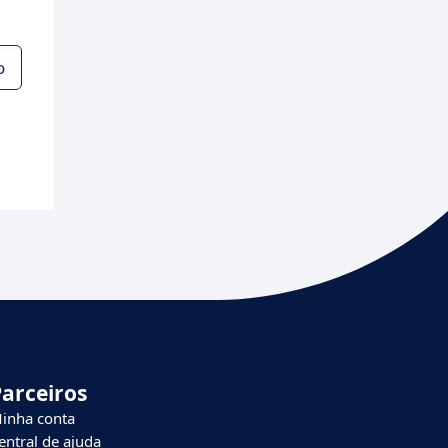
o
Parceiros
inha conta
entral de ajuda