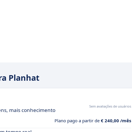
ra Planhat
Sem avaliações de usuários
gens, mais conhecimento
Plano pago a partir de
€ 240,00 /mês
em tempo real,