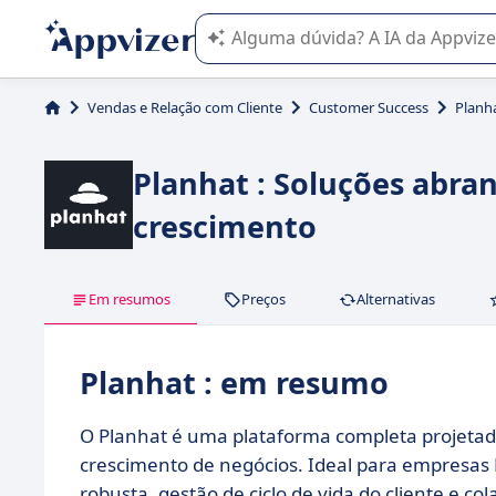
A IA do Appvizer o orienta no uso o
Vendas e Relação com Cliente
Customer Success
Planh
Planhat : Soluções abran
crescimento
Em resumos
Preços
Alternativas
Planhat : em resumo
O Planhat é uma plataforma completa projetada 
crescimento de negócios. Ideal para empresas B
robusta, gestão de ciclo de vida do cliente e co