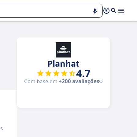
Planhat
4.7
Com base em
+200 avaliações
os