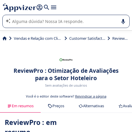
de nossa IA (várias linhas com
shift + enter
).
A IA do Appvizer o orienta no uso ou na seleção de software
SaaS para sua empresa.
Vendas e Relação com Cliente
Customer Satisfaction
ReviewPro
ReviewPro : Otimização de Avaliações
para o Setor Hoteleiro
Sem avaliações de usuários
Você é o editor deste software?
Reivindicar a página
Em resumos
Preços
Alternativas
Avali
ReviewPro : em