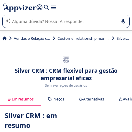
de nossa IA (várias linhas com
shift + enter
).
A IA do Appvizer o orienta no uso ou na seleção de software
SaaS para sua empresa.
Vendas e Relação com Cliente
Customer relationship management (CRM)
Silver CRM
Silver CRM : CRM flexível para gestão
empresarial eficaz
Sem avaliações de usuários
Em resumos
Preços
Alternativas
Avali
Silver CRM : em
resumo