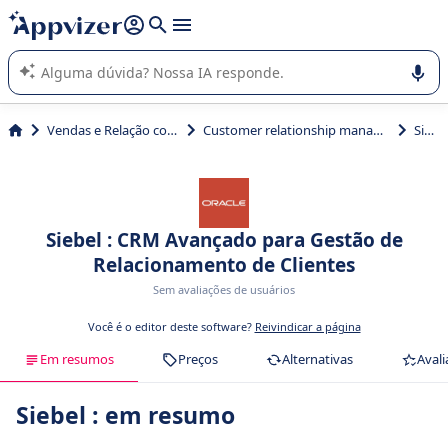
de nossa IA (várias linhas com
shift + enter
).
A IA do Appvizer o orienta no uso ou na seleção de software
SaaS para sua empresa.
Vendas e Relação com Cliente
Customer relationship management (CRM)
Siebel
Siebel : CRM Avançado para Gestão de
Relacionamento de Clientes
Sem avaliações de usuários
Você é o editor deste software?
Reivindicar a página
Em resumos
Preços
Alternativas
Avali
Siebel : em resumo