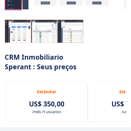
CRM Inmobiliario
Sperant : Seus preços
Estándar
Está
US$ 350,00
US$ 7
/mês /5 usuários
/usuá