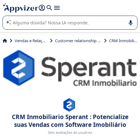
de nossa IA (várias linhas com
shift + enter
).
A IA do Appvizer o orienta no uso ou na seleção de software
SaaS para sua empresa.
Vendas e Relação com Cliente
Customer relationship management (CRM)
CRM Inmobiliario Sperant
CRM Inmobiliario Sperant : Potencialize
suas Vendas com Software Imobiliário
Sem avaliações de usuários