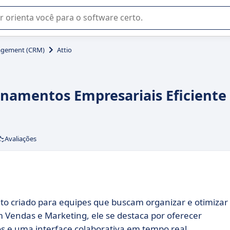
u na seleção de software SaaS para sua empresa.
agement (CRM)
Attio
ionamentos Empresariais Eficiente
Avaliações
to criado para equipes que buscam organizar e otimizar
em Vendas e Marketing, ele se destaca por oferecer
 e uma interface colaborativa em tempo real.