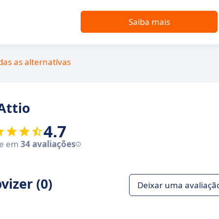
Saiba mais
das as alternativas
Attio
4.7
se em
34 avaliações
izer (0)
Deixar uma avaliaçã