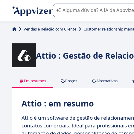
A IA do Appvizer o orienta no uso o
Vendas e Relação com Cliente
Customer relationship man
Attio : Gestão de Relac
Em resumos
Preços
Alternativas
Attio : em resumo
Attio é um software de gestão de relacionamen
contatos comerciais. Ideal para profissionais 
automação de dados, personalização de campos