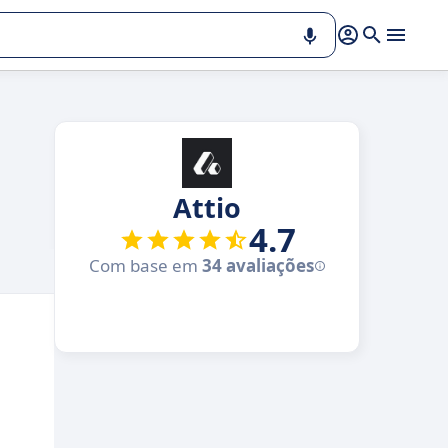
Attio
4.7
Com base em
34 avaliações