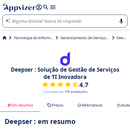
de nossa IA (várias linhas com
shift + enter
).
A IA do Appvizer o orienta no uso ou na seleção de software
SaaS para sua empresa.
Tecnologia da Informação (TI)
Gerenciamento de Serviços TI (ITSM)
Deepser
Deepser : Solução de Gestão de Serviços
de TI Inovadora
4.7
Com base em
179 avaliações
Em resumos
Preços
Alternativas
Avali
Deepser : em resumo