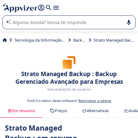
de nossa IA (várias linhas com
shift + enter
).
A IA do Appvizer o orienta no uso ou na seleção de software
SaaS para sua empresa.
Tecnologia da Informação (TI)
Backup
Strato Managed Backup
Strato Managed Backup : Backup
Gerenciado Avançado para Empresas
Sem avaliações de usuários
Você é o editor deste software?
Reivindicar a página
Em resumos
Preços
Alternativas
Avali
Strato Managed