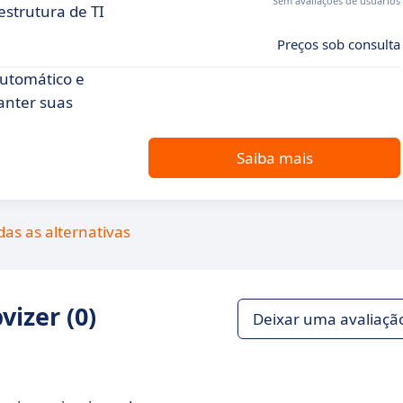
Sem avaliações de usuários
strutura de TI
Preços sob consulta
automático e
nter suas
Saiba mais
das as alternativas
izer (0)
Deixar uma avaliaçã