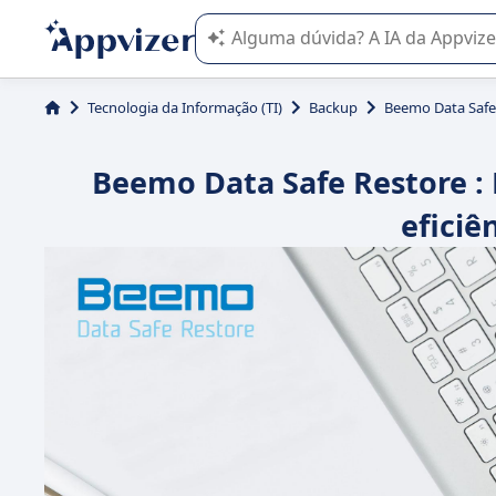
A IA do Appvizer o orienta no uso o
Tecnologia da Informação (TI)
Backup
Beemo Data Safe
Beemo Data Safe Restore :
eficiê