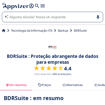
de nossa IA (várias linhas com
shift + enter
).
A IA do Appvizer o orienta no uso ou na seleção de software
SaaS para sua empresa.
Tecnologia da Informação (TI)
Backup
BDRSuite
BDRSuite : Proteção abrangente de dados
para empresas
4.4
Com base em
+200 avaliações
Em resumos
Preços
Alternativas
Avali
BDRSuite : em resumo