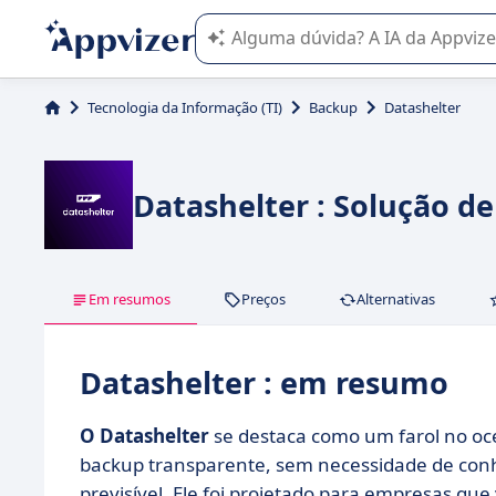
A IA do Appvizer o orienta no uso o
Tecnologia da Informação (TI)
Backup
Datashelter
Datashelter : Solução 
Em resumos
Preços
Alternativas
Datashelter : em resumo
O Datashelter
se destaca como um farol no oc
backup transparente, sem necessidade de conh
previsível. Ele foi projetado para empresas q