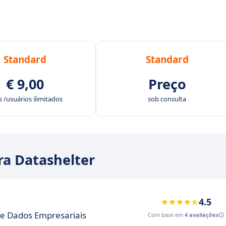
Standard
Standard
€ 9,00
Preço
 /usuários ilimitados
sob consulta
ra Datashelter
4.5
e Dados Empresariais
Com base em
4 avaliações