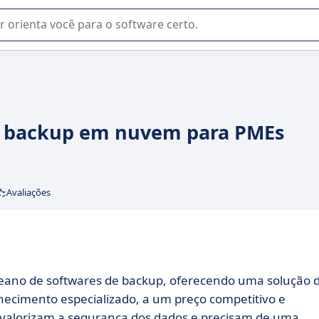
u na seleção de software SaaS para sua empresa.
de backup em nuvem para PMEs
Avaliações
eano de softwares de backup, oferecendo uma solução 
ecimento especializado, a um preço competitivo e
ue valorizam a segurança dos dados e precisam de uma