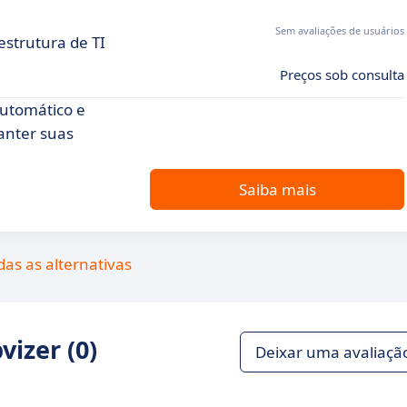
Sem avaliações de usuários
strutura de TI
Preços sob consulta
automático e
nter suas
Saiba mais
das as alternativas
izer (0)
Deixar uma avaliaçã