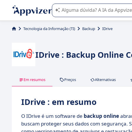
A IA do Appvizer o orienta no uso o
Tecnologia da Informação (TI)
Backup
IDrive
IDrive : Backup Online 
Em resumos
Preços
Alternativas
IDrive : em resumo
O IDrive é um software de
backup online
abran
buscam proteger seus dados com segurança. Sup
como versionamento de arquivos e restauração