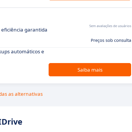
Sem avaliações de usuários
eficiência garantida
Preços sob consulta
ckups automáticos e
Saiba mais
das as alternativas
IDrive