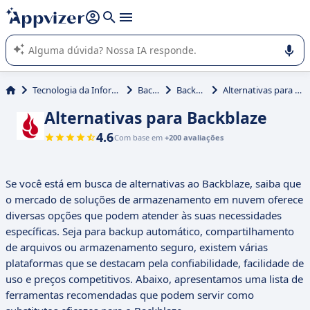
de nossa IA (várias linhas com
shift + enter
).
A IA do Appvizer o orienta no uso ou na seleção de software
SaaS para sua empresa.
Tecnologia da Informação (TI)
Backup
Backblaze
Alternativas para Backblaze
Alternativas para Backblaze
4.6
Com base em
+200 avaliações
Se você está em busca de alternativas ao Backblaze, saiba que
o mercado de soluções de armazenamento em nuvem oferece
diversas opções que podem atender às suas necessidades
específicas. Seja para backup automático, compartilhamento
de arquivos ou armazenamento seguro, existem várias
plataformas que se destacam pela confiabilidade, facilidade de
uso e preços competitivos. Abaixo, apresentamos uma lista de
ferramentas recomendadas que podem servir como