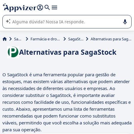
de nossa IA (várias linhas com
shift + enter
).
A IA do Appvizer o orienta no uso ou na seleção de software
SaaS para sua empresa.
Saúde
Farmácia e drogarias
SagaStock
Alternativas para SagaStock
Alternativas para SagaStock
O SagaStock é uma ferramenta popular para gestão de
estoques, mas existem várias alternativas que podem atender
às necessidades de diferentes usuários e empresas. Ao
considerar substituir o SagaStock, é importante avaliar
recursos como facilidade de uso, funcionalidades específicas e
custo. Abaixo, apresentamos uma lista de ferramentas
recomendadas que podem funcionar como substitutos
viáveis, permitindo que você escolha a solução mais adequada
para sua operação.