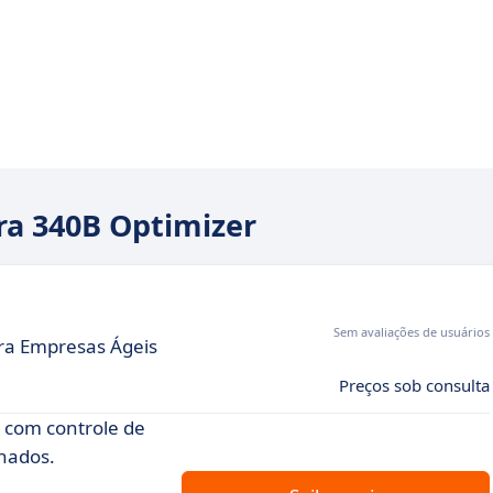
ara 340B Optimizer
Sem avaliações de usuários
ra Empresas Ágeis
Preços sob consulta
 com controle de
lhados.