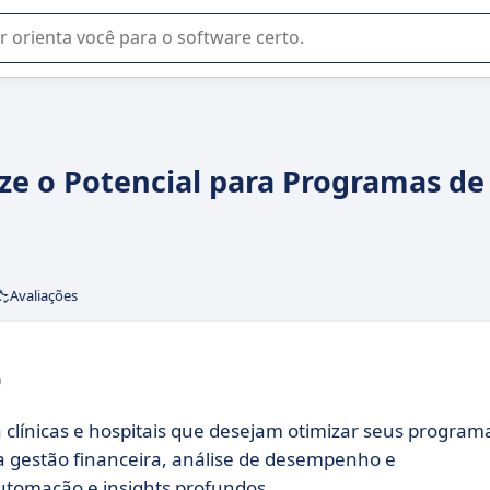
u na seleção de software SaaS para sua empresa.
ze o Potencial para Programas de
Avaliações
o
 clínicas e hospitais que desejam otimizar seus program
a gestão financeira, análise de desempenho e
utomação e insights profundos.