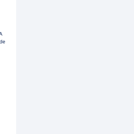
 A
 de