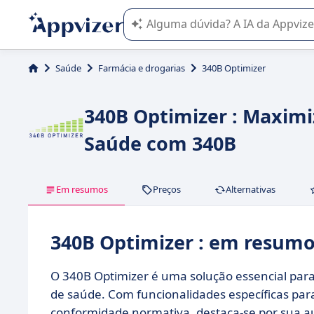
A IA do Appvizer o orienta no uso o
Saúde
Farmácia e drogarias
340B Optimizer
340B Optimizer : Maximi
Saúde com 340B
Em resumos
Preços
Alternativas
340B Optimizer : em resum
O 340B Optimizer é uma solução essencial para
de saúde. Com funcionalidades específicas par
conformidade normativa, destaca-se por sua a