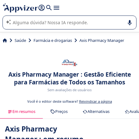
de nossa IA (várias linhas com
shift + enter
).
A IA do Appvizer o orienta no uso ou na seleção de software
SaaS para sua empresa.
Saúde
Farmácia e drogarias
Axis Pharmacy Manager
Axis Pharmacy Manager : Gestão Eficiente
para Farmácias de Todos os Tamanhos
Sem avaliações de usuários
Você é o editor deste software?
Reivindicar a página
Em resumos
Preços
Alternativas
Avali
Axis Pharmacy