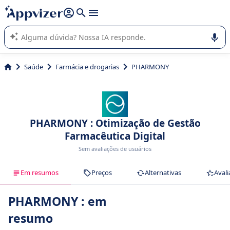
de nossa IA (várias linhas com
shift + enter
).
A IA do Appvizer o orienta no uso ou na seleção de software
SaaS para sua empresa.
Saúde
Farmácia e drogarias
PHARMONY
PHARMONY : Otimização de Gestão
Farmacêutica Digital
Sem avaliações de usuários
Em resumos
Preços
Alternativas
Avali
PHARMONY : em
resumo