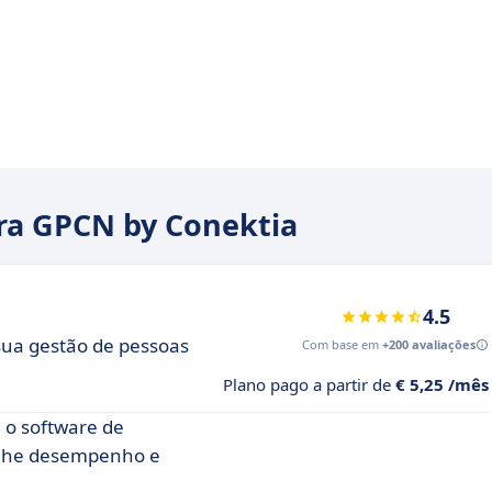
ara GPCN by Conektia
4.5
sua gestão de pessoas
Com base em
+200 avaliações
Plano pago a partir de
€ 5,25 /mês
 o software de
anhe desempenho e