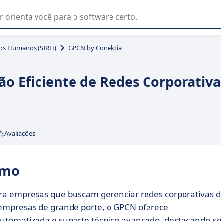
u na seleção de software SaaS para sua empresa.
sos Humanos (SIRH)
GPCN by Conektia
ão Eficiente de Redes Corporativa
Avaliações
umo
ra empresas que buscam gerenciar redes corporativas 
e empresas de grande porte, o GPCN oferece
utomatizada e suporte técnico avançado, destacando-s