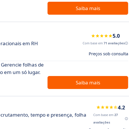
Saiba mais
5.0
eracionais em RH
Com base em
71 avaliações
Preços sob consulta
 Gerencie folhas de
o em um só lugar.
Saiba mais
4.2
crutamento, tempo e presença, folha
Com base em
27
avaliações