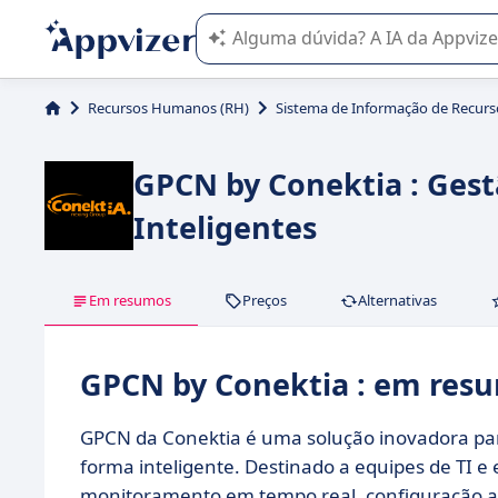
A IA do Appvizer o orienta no uso o
Recursos Humanos (RH)
Sistema de Informação de Recur
GPCN by Conektia : Gest
Inteligentes
Em resumos
Preços
Alternativas
GPCN by Conektia : em res
GPCN da Conektia é uma solução inovadora pa
forma inteligente. Destinado a equipes de TI 
monitoramento em tempo real, configuração a