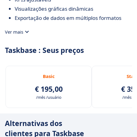
Visualizações gráficas dinâmicas
Exportação de dados em múltiplos formatos
Ver mais
Taskbase : Seus preços
Basic
Star
€ 195,00
€ 35
/mês /usuário
/mês /u
Alternativas dos
clientes para Taskbase