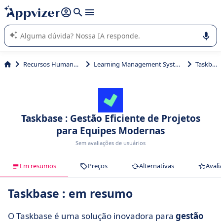
de nossa IA (várias linhas com
shift + enter
).
A IA do Appvizer o orienta no uso ou na seleção de software
SaaS para sua empresa.
Recursos Humanos (RH)
Learning Management System (LMS)
Taskbase
Taskbase : Gestão Eficiente de Projetos
para Equipes Modernas
Sem avaliações de usuários
Em resumos
Preços
Alternativas
Avali
Taskbase : em resumo
O Taskbase é uma solução inovadora para
gestão