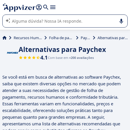
de nossa IA (várias linhas com
shift + enter
).
A IA do Appvizer o orienta no uso ou na seleção de software
SaaS para sua empresa.
Recursos Humanos (RH)
Folha de pagamento
Paychex
Alternativas para Paychex
Alternativas para Paychex
4.1
Com base em
+200 avaliações
Se você está em busca de alternativas ao software Paychex,
saiba que existem diversas opções no mercado que podem
atender a suas necessidades de gestão de folha de
pagamento, recursos humanos e conformidade tributária.
Essas ferramentas variam em funcionalidades, preços e
escalabilidade, oferecendo soluções práticas tanto para
pequenas quanto para grandes empresas. A seguir,
apresentamos uma lista de alternativas recomendadas que