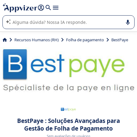
de nossa IA (várias linhas com
shift + enter
).
A IA do Appvizer o orienta no uso ou na seleção de software
SaaS para sua empresa.
Recursos Humanos (RH)
Folha de pagamento
BestPaye
BestPaye : Soluções Avançadas para
Gestão de Folha de Pagamento
Sem avaliações de usuários