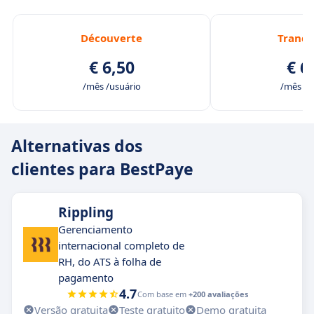
Découverte
Tranqu
€ 6,50
€ 6
/mês /usuário
/mês /u
Alternativas dos
clientes para BestPaye
Rippling
Gerenciamento
internacional completo de
RH, do ATS à folha de
pagamento
4.7
Com base em
+200 avaliações
Versão gratuita
Teste gratuito
Demo gratuita