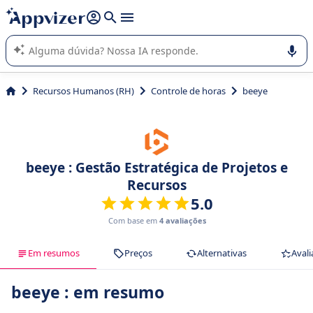
de nossa IA (várias linhas com
shift + enter
).
A IA do Appvizer o orienta no uso ou na seleção de software
SaaS para sua empresa.
Recursos Humanos (RH)
Controle de horas
beeye
beeye : Gestão Estratégica de Projetos e
Recursos
5.0
Com base em
4 avaliações
Em resumos
Preços
Alternativas
Avali
beeye : em resumo