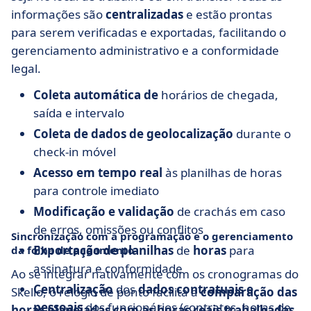
informações são
centralizadas
e estão prontas
para serem verificadas e exportadas, facilitando o
gerenciamento administrativo e a conformidade
legal.
Coleta automática de
horários de chegada,
saída e intervalo
Coleta de dados de geolocalização
durante o
check-in móvel
Acesso em tempo real
às planilhas de horas
para controle imediato
Modificação e validação
de crachás em caso
de erros, omissões ou conflitos
Sincronização com a programação e o gerenciamento
Exportação de planilhas
de
horas
para
da folha de pagamento
assinatura e conformidade
Ao se integrar nativamente com os cronogramas do
Centralização
dos
dados contratuais e
Skello, o relógio de ponto facilita a
comparação das
pessoais
dos funcionários (contratos, horas de
horas planejadas com as horas reais trabalhadas
.