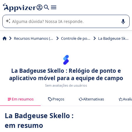
de nossa IA (várias linhas com
shift + enter
).
A IA do Appvizer o orienta no uso ou na seleção de software
SaaS para sua empresa.
Recursos Humanos (RH)
Controle de ponto
La Badgeuse Skello
La Badgeuse Skello : Relógio de ponto e
aplicativo móvel para a equipe de campo
Sem avaliações de usuários
Em resumos
Preços
Alternativas
Avali
La Badgeuse Skello :
em resumo