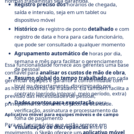
normas trabalhistas seja garantida.
Registro preciso dos
horários de chegada,
saída e intervalo, seja em um tablet ou
dispositivo móvel
Histórico
de registro de ponto
detalhado
e com
registro de data e hora para cada funcionário,
que pode ser consultado a qualquer momento
Agrupamento automático de
horas por dia,
semana e mês para facilitar o gerenciamento
Essa funcionalidade fornece aos gerentes uma base
de pessoal
confiável para
analisar os custos de mão de obra
,
Resumo global do tempo trabalhado
em cada
gerenciar equipes e garantir a conformidade com
local ou departamento, discriminado por
as horas máximas de trabalho. Ela também facilita a
contrato (período integral, meio período, extra)
previsão das necessidades de pessoal,
Dados prontos para exportação
para
principalmente durante os picos de atividade.
verificação, assinatura e processamento da
Aplicativo móvel para equipes móveis e de campo
folha de pagamento
Para os funcionários que estão sempre em
Visualização de discrepâncias
entre o
movimento, o Skello oferece um
aplicativo móvel