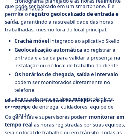
cronograma planejado e as horas realmente
que pode ser baixado em um smartphone. Ele
trabalhadas
permite o
registro geolocalizado de entrada e
saída
, garantindo a rastreabilidade das horas
trabalhadas, mesmo fora do local principal.
Crachá móvel
integrado ao aplicativo Skello
Geolocalização automática
ao registrar a
entrada e a saída para validar a presença na
instalação ou no local de trabalho do cliente
Os horários de chegada, saída e intervalo
podem ser monitorados diretamente no
telefone
Adequado para equipes
móveis
: técnicos,
Monitoramento e controle em tempo real para
equipe de entrega, cuidadores, equipe de
gerentes
vendas
Os gerentes e supervisores podem
monitorar em
tempo real
as horas registradas por suas equipes,
seja no local de trabalho ou em trânsito. Todas as