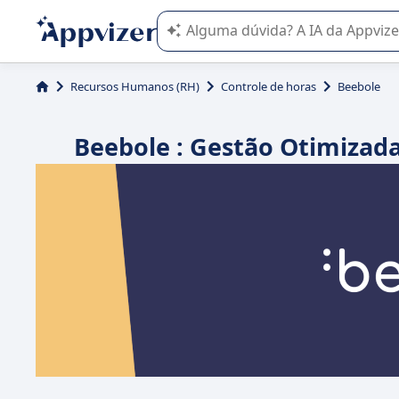
A IA do Appvizer o orienta no uso o
Recursos Humanos (RH)
Controle de horas
Beebole
Beebole : Gestão Otimizad