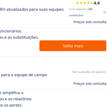
4.4
H atualizados para suas equipes
Com base em
+200
avaliações
Preços sob consulta
ncionários.
s e as substituições.
Saiba mais
Sem avaliações de usuários
el para a equipe de campo
Preços sob consulta
 simplifica o
o e os relatórios
s os portes.