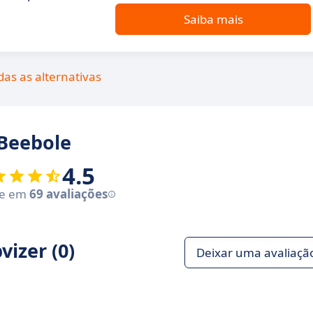
Saiba mais
das as alternativas
 Beebole
4.5
se em
69 avaliações
izer (0)
Deixar uma avaliaçã