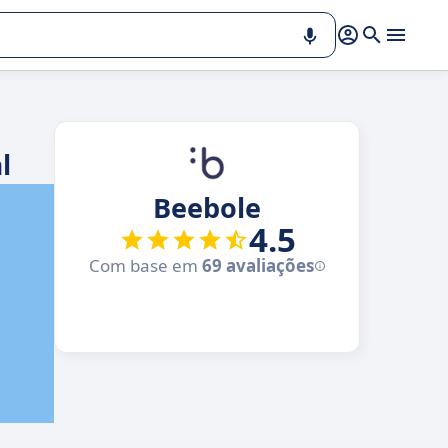
l
Beebole
4.5
Com base em
69 avaliações