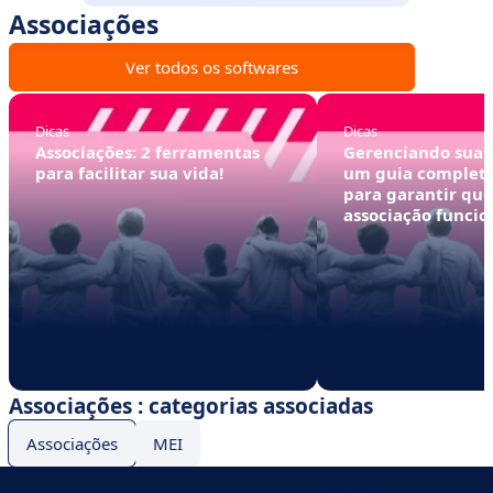
Associações
Ver todos os softwares
Dicas
Dicas
Associações: 2 ferramentas
Gerenciando sua a
para facilitar sua vida!
um guia completo
para garantir que
associação funci
problemas (e pros
Associações : categorias associadas
Associações
MEI