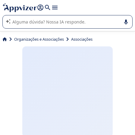
de nossa IA (várias linhas com
shift + enter
).
A IA do Appvizer o orienta no uso ou na seleção de software
SaaS para sua empresa.
Organizações e Associações
Associações