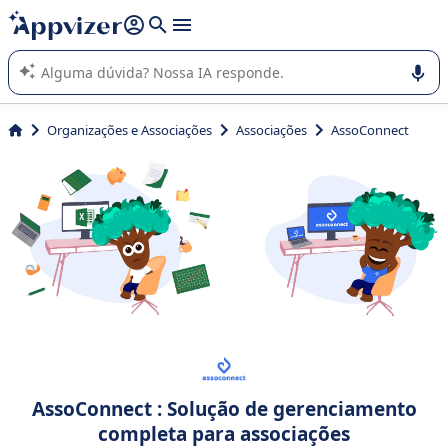
de nossa IA (várias linhas com
shift + enter
).
A IA do Appvizer o orienta no uso ou na seleção de software
SaaS para sua empresa.
Organizações e Associações
Associações
AssoConnect
AssoConnect : Solução de gerenciamento
completa para associações