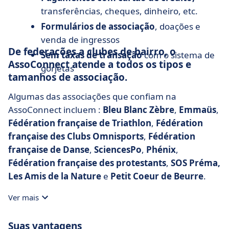
transferências, cheques, dinheiro, etc.
Formulários de associação
, doações e
venda de ingressos
De federações a clubes de bairro, o
Sem taxas de transação
com o sistema de
AssoConnect atende a todos os tipos e
gorjetas
tamanhos de associação.
Algumas das associações que confiam na
AssoConnect incluem :
Bleu Blanc Zèbre
,
Emmaüs
,
Fédération française de Triathlon
,
Fédération
française des Clubs Omnisports
,
Fédération
française de Danse
,
SciencesPo
,
Phénix
,
Fédération française des protestants
,
SOS Préma,
Les Amis de la Nature
e
Petit Coeur de Beurre
.
Ver mais
Suas vantagens