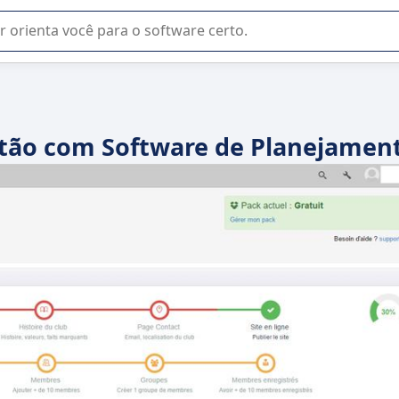
u na seleção de software SaaS para sua empresa.
stão com Software de Planejamen