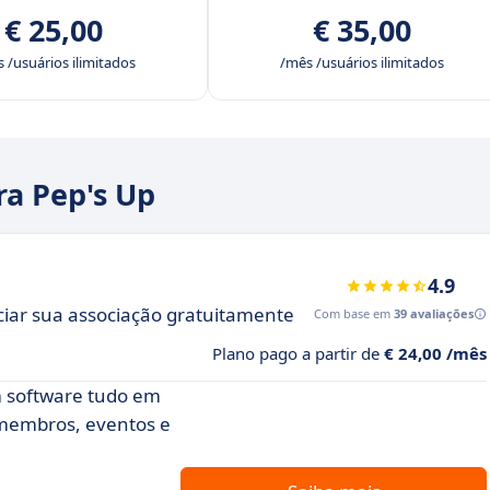
€ 25,00
€ 35,00
 /usuários ilimitados
/mês /usuários ilimitados
ra Pep's Up
4.9
iar sua associação gratuitamente
Com base em
39 avaliações
Plano pago a partir de
€ 24,00 /mês
m software tudo em
 membros, eventos e