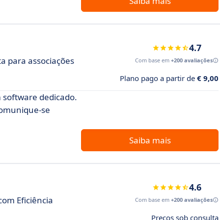
Saiba mais
4.7
a para associações
Com base em
+200 avaliações
Plano pago a partir de
€ 9,00
 software dedicado.
 comunique-se
Saiba mais
4.6
com Eficiência
Com base em
+200 avaliações
Preços sob consulta