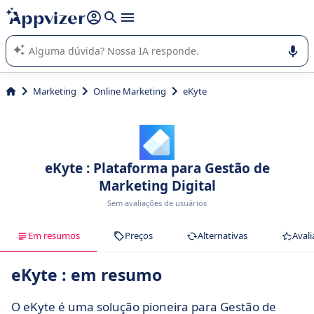
de nossa IA (várias linhas com
shift + enter
).
A IA do Appvizer o orienta no uso ou na seleção de software
SaaS para sua empresa.
Marketing
Online Marketing
eKyte
eKyte : Plataforma para Gestão de
Marketing Digital
Sem avaliações de usuários
Em resumos
Preços
Alternativas
Avali
eKyte : em resumo
O eKyte é uma solução pioneira para Gestão de