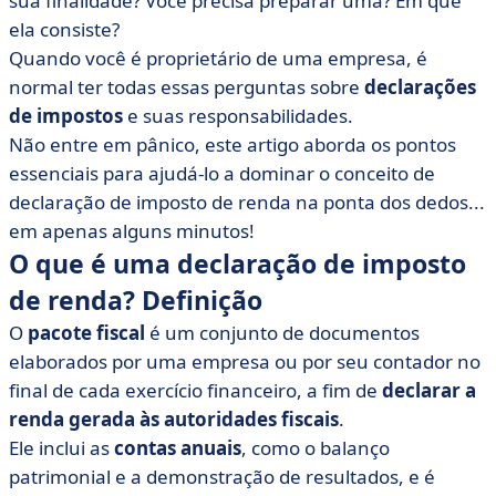
sua finalidade? Você precisa preparar uma? Em que
Definição
ela consiste?
• Qual é a finalidade da declaração de imposto de
Quando você é proprietário de uma empresa, é
renda?
normal ter todas essas perguntas sobre
declarações
• Composição da declaração de imposto de renda
de impostos
e suas responsabilidades.
Não entre em pânico, este artigo aborda os pontos
• Declarações de imposto de renda: o que há de novo
essenciais para ajudá-lo a dominar o conceito de
em 2021
declaração de imposto de renda na ponta dos dedos...
• Como você preenche sua declaração de imposto de
em apenas alguns minutos!
renda?
O que é uma declaração de imposto
de renda? Definição
O
pacote fiscal
é um conjunto de documentos
elaborados por uma empresa ou por seu contador no
final de cada exercício financeiro, a fim de
declarar a
renda gerada às autoridades fiscais
.
Ele inclui as
contas anuais
, como o balanço
patrimonial e a demonstração de resultados, e é