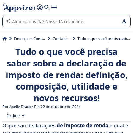
de nossa IA (várias linhas com
shift + enter
).
A IA do Appvizer o orienta no uso ou na seleção de software
SaaS para sua empresa.
Finanças e Contabilidade
Contabilidade
Tudo o que você precisa saber sobre a declaração de imposto de renda: definição, composição, utilidade e novos recursos!
Tudo o que você precisa
saber sobre a declaração de
imposto de renda: definição,
composição, utilidade e
novos recursos!
Por Axelle Drack • Em 22 de outubro de 2024
Índice
O que são declarações
de imposto de renda
e qual é
• O que é uma declaração de imposto de renda?