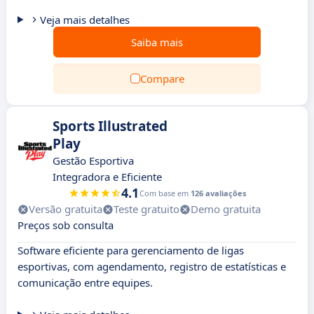
Veja mais detalhes
Saiba mais
Compare
Sports Illustrated
Play
Gestão Esportiva
Integradora e Eficiente
4.1
Com base em
126 avaliações
Versão gratuita
Teste gratuito
Demo gratuita
Preços sob consulta
Software eficiente para gerenciamento de ligas
esportivas, com agendamento, registro de estatísticas e
comunicação entre equipes.