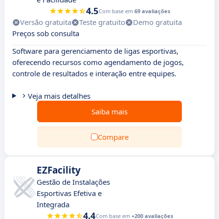
4.5
Com base em
69 avaliações
Versão gratuita
Teste gratuito
Demo gratuita
Preços sob consulta
Software para gerenciamento de ligas esportivas,
oferecendo recursos como agendamento de jogos,
controle de resultados e interação entre equipes.
Veja mais detalhes
Saiba mais
Compare
EZFacility
Gestão de Instalações
Esportivas Efetiva e
Integrada
4.4
Com base em
+200 avaliações