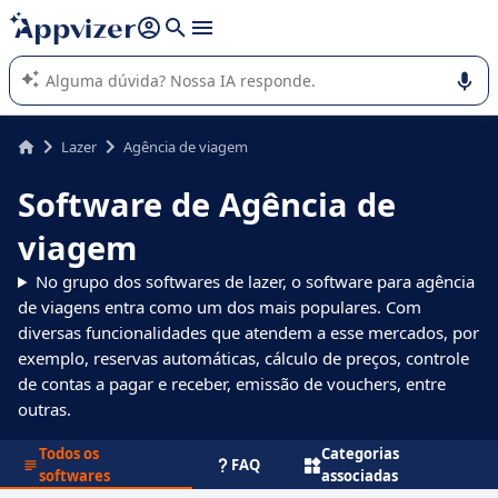
de nossa IA (várias linhas com
shift + enter
).
A IA do Appvizer o orienta no uso ou na seleção de software
SaaS para sua empresa.
Lazer
Agência de viagem
Software de Agência de
viagem
No grupo dos softwares de lazer, o software para agência
de viagens entra como um dos mais populares. Com
diversas funcionalidades que atendem a esse mercados, por
exemplo, reservas automáticas, cálculo de preços, controle
de contas a pagar e receber, emissão de vouchers, entre
outras.
Todos os
Categorias
FAQ
softwares
associadas