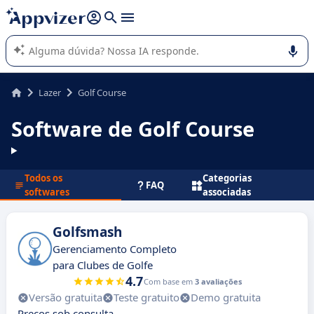
de nossa IA (várias linhas com
shift + enter
).
A IA do Appvizer o orienta no uso ou na seleção de software
SaaS para sua empresa.
Lazer
Golf Course
Software de Golf Course
Todos os
Categorias
FAQ
softwares
associadas
Golfsmash
Gerenciamento Completo
para Clubes de Golfe
4.7
Com base em
3 avaliações
Versão gratuita
Teste gratuito
Demo gratuita
Preços sob consulta