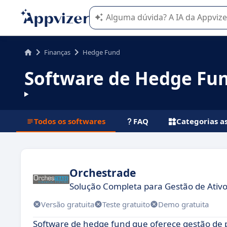
A IA do Appvizer o orienta no uso o
Finanças
Hedge Fund
Software de Hedge Fu
Todos os softwares
FAQ
Categorias a
Orchestrade
Solução Completa para Gestão de Ativo
Versão gratuita
Teste gratuito
Demo gratuita
Software de hedge fund que oferece gestão de p