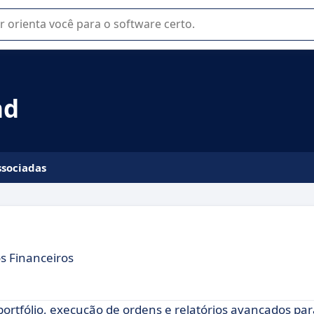
u na seleção de software SaaS para sua empresa.
nd
ssociadas
s Financeiros
ortfólio, execução de ordens e relatórios avançados par