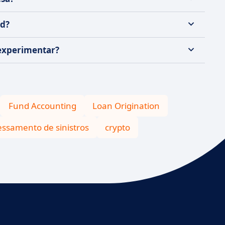
nd?
 experimentar?
Fund Accounting
Loan Origination
essamento de sinistros
crypto