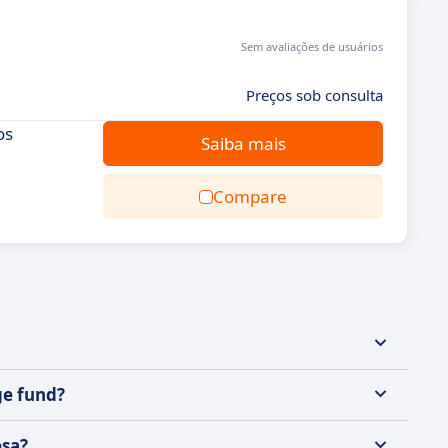
Sem avaliações de usuários
Preços sob consulta
os
Saiba mais
Compare
ge fund?
esa?