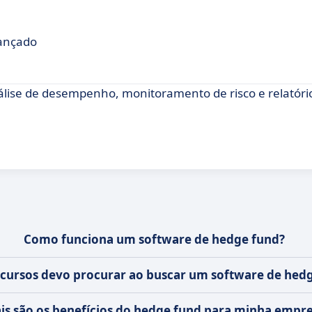
vançado
álise de desempenho, monitoramento de risco e relatóri
Como funciona um software de hedge fund?
ecursos devo procurar ao buscar um software de hed
is são os benefícios do hedge fund para minha empr