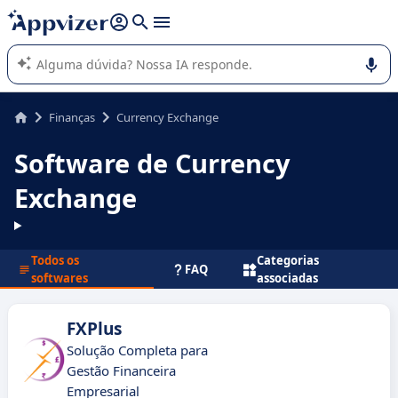
de nossa IA (várias linhas com
shift + enter
).
A IA do Appvizer o orienta no uso ou na seleção de software
SaaS para sua empresa.
Finanças
Currency Exchange
Software de Currency
Exchange
Todos os
Categorias
FAQ
softwares
associadas
FXPlus
Solução Completa para
Gestão Financeira
Empresarial