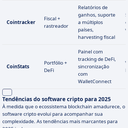
Relatórios de
ganhos, suporte
5
Fiscal +
Cointracker
a múltiplos
e
rastreador
países,
w
harvesting fiscal
Painel com
tracking de DeFi,
Portfólio +
W
CoinStats
sincronização
DeFi
D
com
WalletConnect
Tendências do software cripto para 2025
À medida que o ecossistema blockchain amadurece, o
software cripto evolui para acompanhar sua
complexidade. As tendências mais marcantes para