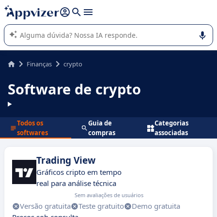
de nossa IA (várias linhas com
shift + enter
).
A IA do Appvizer o orienta no uso ou na seleção de software
SaaS para sua empresa.
Finanças
crypto
Software de crypto
Todos os
Guia de
Categorias
softwares
compras
associadas
Trading View
Gráficos cripto em tempo
real para análise técnica
Sem avaliações de usuários
Versão gratuita
Teste gratuito
Demo gratuita