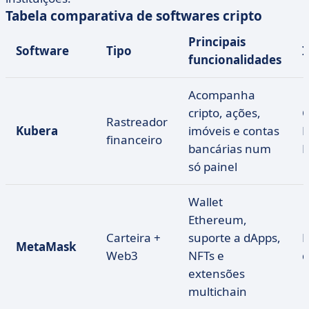
Tabela comparativa de softwares cripto
Principais
Software
Tipo
I
funcionalidades
Acompanha
cripto, ações,
C
Rastreador
Kubera
imóveis e contas
K
financeiro
bancárias num
L
só painel
Wallet
Ethereum,
Carteira +
suporte a dApps,
E
MetaMask
Web3
NFTs e
d
extensões
multichain