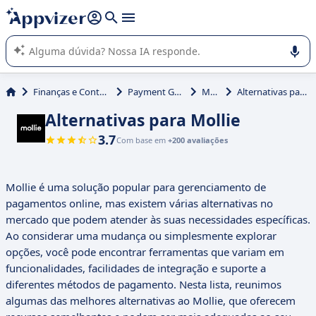
de nossa IA (várias linhas com
shift + enter
).
A IA do Appvizer o orienta no uso ou na seleção de software
SaaS para sua empresa.
Finanças e Contabilidade
Payment Gateway
Mollie
Alternativas para Mollie
Alternativas para Mollie
3.7
Com base em
+200 avaliações
Mollie é uma solução popular para gerenciamento de
pagamentos online, mas existem várias alternativas no
mercado que podem atender às suas necessidades específicas.
Ao considerar uma mudança ou simplesmente explorar
opções, você pode encontrar ferramentas que variam em
funcionalidades, facilidades de integração e suporte a
diferentes métodos de pagamento. Nesta lista, reunimos
algumas das melhores alternativas ao Mollie, que oferecem