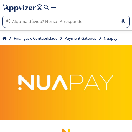
de nossa IA (várias linhas com
shift + enter
).
A IA do Appvizer o orienta no uso ou na seleção de software
SaaS para sua empresa.
Finanças e Contabilidade
Payment Gateway
Nuapay