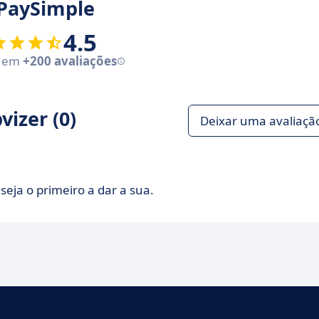
 PaySimple
4.5
e em
+200 avaliações
izer (0)
Deixar uma avaliaçã
seja o primeiro a dar a sua.