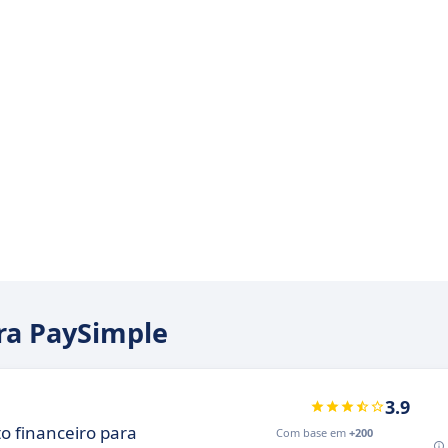
ara PaySimple
3.9
o financeiro para
Com base em
+200