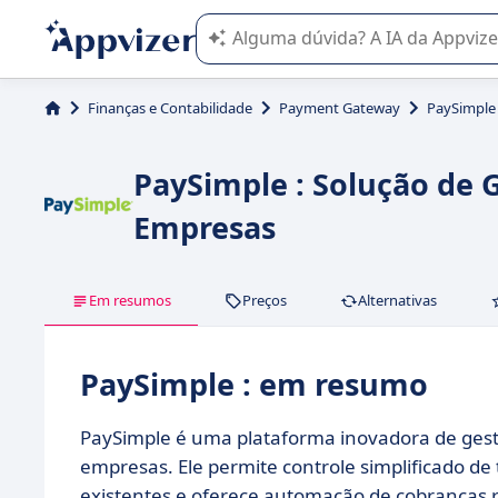
A IA do Appvizer o orienta no uso o
Finanças e Contabilidade
Payment Gateway
PaySimple
PaySimple : Solução de 
Empresas
Em resumos
Preços
Alternativas
PaySimple : em resumo
PaySimple é uma plataforma inovadora de ges
empresas. Ele permite controle simplificado de
existentes e oferece automação de cobranças r