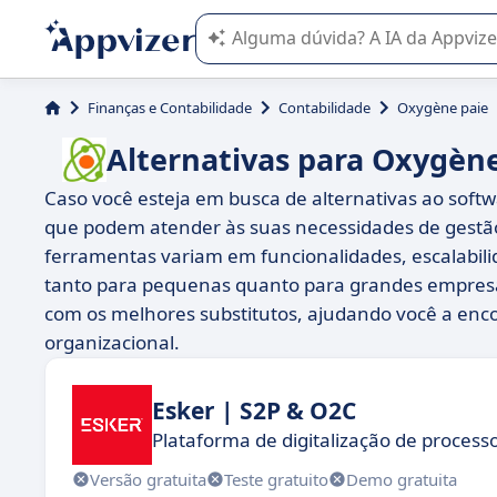
A IA do Appvizer o orienta no uso o
Finanças e Contabilidade
Contabilidade
Oxygène paie
Alternativas para Oxygène
Caso você esteja em busca de alternativas ao sof
que podem atender às suas necessidades de gestã
ferramentas variam em funcionalidades, escalabil
tanto para pequenas quanto para grandes empresa
com os melhores substitutos, ajudando você a enc
organizacional.
Esker | S2P & O2C
Plataforma de digitalização de process
Versão gratuita
Teste gratuito
Demo gratuita