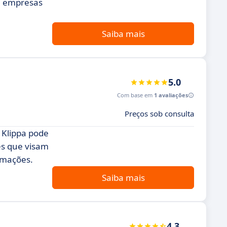
ra empresas
Saiba mais
5.0
Com base em
1 avaliações
Preços sob consulta
 Klippa pode
es que visam
ormações.
Saiba mais
4.3