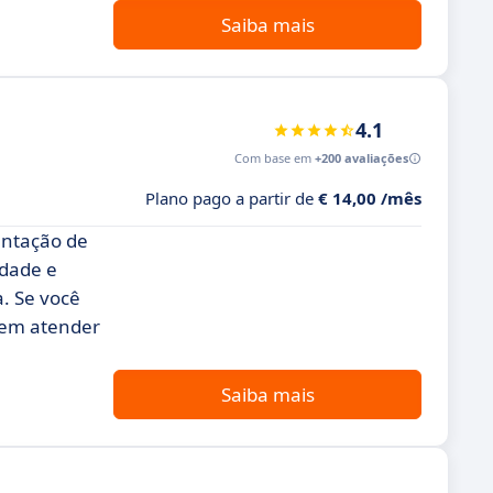
Saiba mais
4.1
Com base em
+200 avaliações
Plano pago a partir de
€ 14,00 /mês
entação de
idade e
. Se você
dem atender
Saiba mais