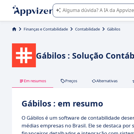
A IA do Appvizer o orienta no uso o
Finanças e Contabilidade
Contabilidade
Gábilos
Gábilos : Solução Contáb
Em resumos
Preços
Alternativas
Gábilos : em resumo
O Gábilos é um software de contabilidade desen
médias empresas no Brasil. Ele se destaca por 
financeiros detalhados e integração com siste