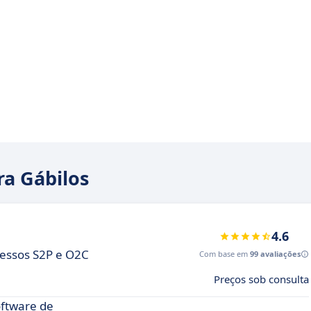
ra Gábilos
4.6
cessos S2P e O2C
Com base em
99 avaliações
Preços sob consulta
oftware de