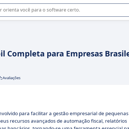
u na seleção de software SaaS para sua empresa.
il Completa para Empresas Brasile
Avaliações
volvido para facilitar a gestão empresarial de pequenas
seus recursos avançados de automação fiscal, relatórios
mas bancários, tornando-se uma ferramenta essencial p