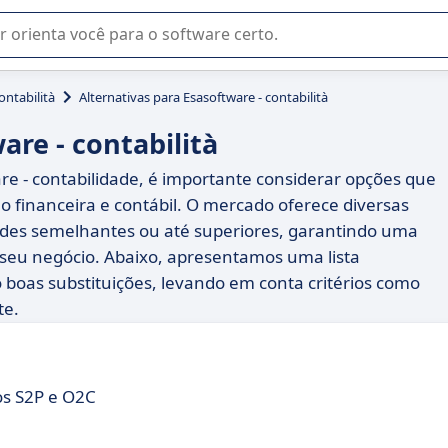
u na seleção de software SaaS para sua empresa.
ontabilità
Alternativas para Esasoftware - contabilità
are - contabilità
re - contabilidade, é importante considerar opções que
o financeira e contábil. O mercado oferece diversas
des semelhantes ou até superiores, garantindo uma
 seu negócio. Abaixo, apresentamos uma lista
oas substituições, levando em conta critérios como
te.
os S2P e O2C