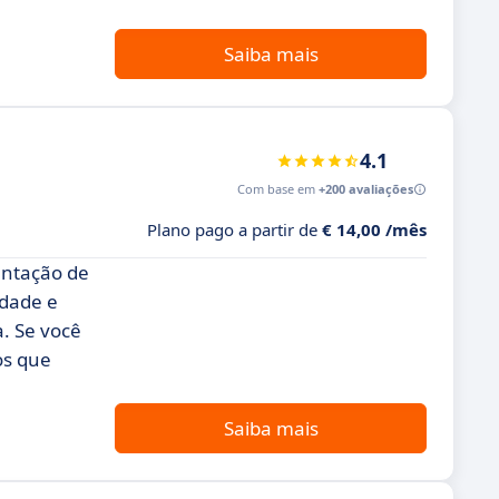
Saiba mais
4.1
Com base em
+200 avaliações
Plano pago a partir de
€ 14,00 /mês
entação de
idade e
. Se você
os que
Saiba mais