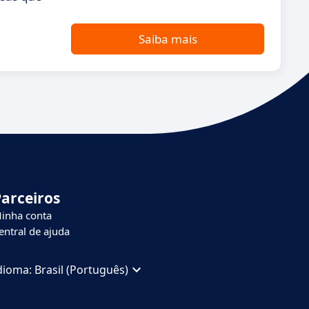
Saiba mais
Parceiros
inha conta
entral de ajuda
dioma:
Brasil (Português)