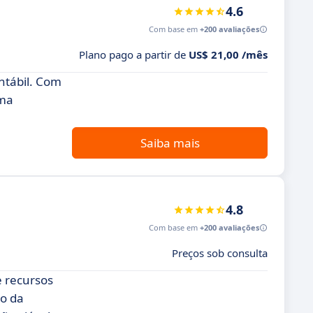
4.6
Com base em
+200 avaliações
Plano pago a partir de
US$ 21,00 /mês
ntábil. Com
uma
Saiba mais
4.8
Com base em
+200 avaliações
Preços sob consulta
e recursos
to da