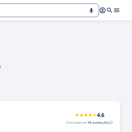
s
4.6
Com base em
99 avaliações