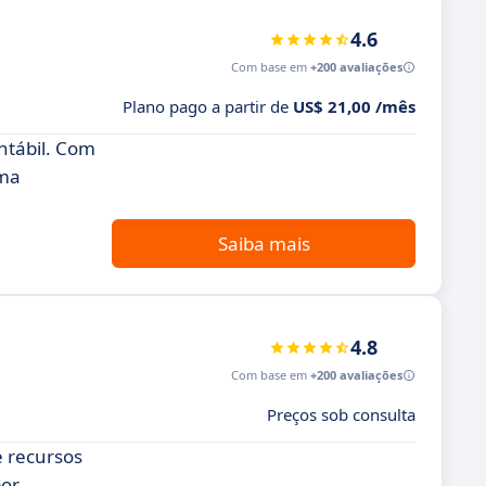
4.6
Com base em
+200 avaliações
Plano pago a partir de
US$ 21,00 /mês
ntábil. Com
uma
Saiba mais
4.8
Com base em
+200 avaliações
Preços sob consulta
e recursos
por