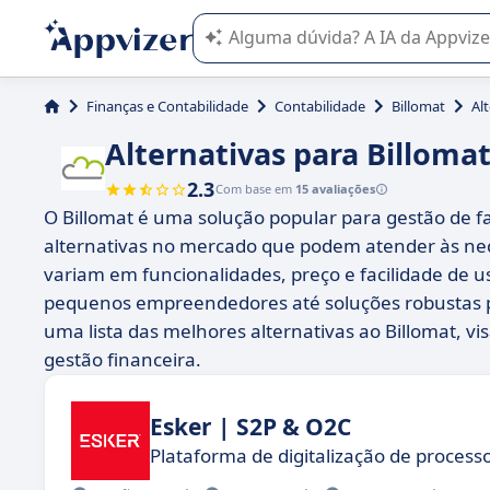
A IA do Appvizer o orienta no uso o
Finanças e Contabilidade
Contabilidade
Billomat
Al
Alternativas para Billoma
2.3
Com base em
15 avaliações
O Billomat é uma solução popular para gestão de f
alternativas no mercado que podem atender às nec
variam em funcionalidades, preço e facilidade de 
pequenos empreendedores até soluções robustas 
uma lista das melhores alternativas ao Billomat, vi
gestão financeira.
Esker | S2P & O2C
Plataforma de digitalização de process