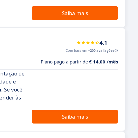
Saiba mais
4.1
Com base em
+200 avaliações
Plano pago a partir de
€ 14,00 /mês
entação de
idade e
. Se você
tender às
Saiba mais