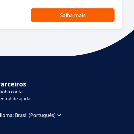
Saiba mais
Parceiros
inha conta
entral de ajuda
dioma:
Brasil (Português)