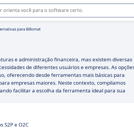
u na seleção de software SaaS para sua empresa.
ternativas para Billomat
t
aturas e administração financeira, mas existem diversas
essidades de diferentes usuários e empresas. As opçõe
uso, oferecendo desde ferramentas mais básicas para
para empresas maiores. Neste contexto, compilamos
sando facilitar a escolha da ferramenta ideal para sua
os S2P e O2C